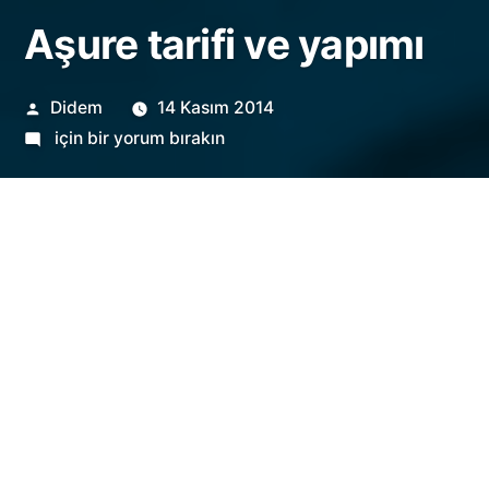
Aşure tarifi ve yapımı
Gönderen:
Didem
14 Kasım 2014
Aşure
için bir yorum bırakın
tarifi
ve
yapımı