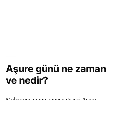
Aşure günü ne zaman
ve nedir?
Muharrem ayının onuncu gecesi Aşure
gecesidir ve ertesi sabahı
aşure günü
olarak