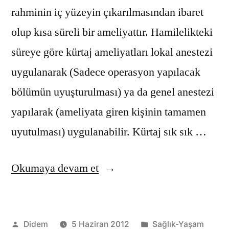
rahminin iç yüzeyin çıkarılmasından ibaret
olup kısa süreli bir ameliyattır. Hamilelikteki
süreye göre kürtaj ameliyatları lokal anestezi
uygulanarak (Sadece operasyon yapılacak
bölümün uyuşturulması) ya da genel anestezi
yapılarak (ameliyata giren kişinin tamamen
uyutulması) uygulanabilir. Kürtaj sık sık …
“Kürtaj
Okumaya devam et
hakkında
merak
Gönderen:
Kategori:
Didem
5 Haziran 2012
Sağlık-Yaşam
ettikleriniz”