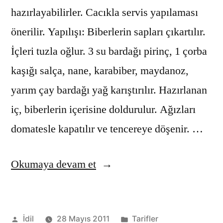
hazırlayabilirler. Cacıkla servis yapılaması
önerilir. Yapılışı: Biberlerin sapları çıkartılır.
İçleri tuzla oğlur. 3 su bardağı pirinç, 1 çorba
kaşığı salça, nane, karabiber, maydanoz,
yarım çay bardağı yağ karıştırılır. Hazırlanan
iç, biberlerin içerisine doldurulur. Ağızları
domatesle kapatılır ve tencereye döşenir. …
“Zeytinyağlı
Okumaya devam et
biber
dolması
Gönderen:
Kategori:
İdil
28 Mayıs 2011
Tarifler
tarifi