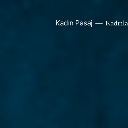
İçeriğe
geç
Kadın Pasaj
Kadınlar