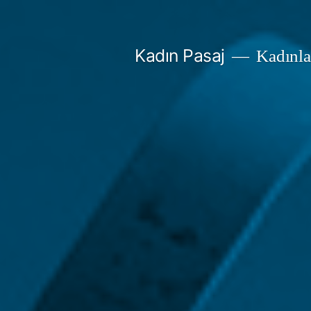
İçeriğe
geç
Kadın Pasaj
Kadınlar