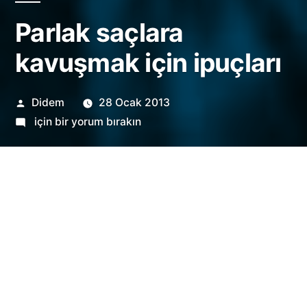
Parlak saçlara
kavuşmak için ipuçları
Gönderen:
Didem
28 Ocak 2013
Parlak
için bir yorum bırakın
saçlara
kavuşmak
için
ipuçları