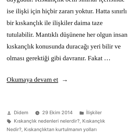
ise ilişki için hiçbir zararı yoktur. Hatta sınırlı
bir kıskançlık ile ilişkiler daima taze
tutulabilir. Mantıklı düşünene her olgun insan
kıskançlık konusunda duracağı yeri bilir ve
olması gerektiği gibi davranır. Fakat …
“Kıskançlık
Okumaya devam et
ile
baş
Gönderen:
Kategori:
Didem
29 Ekim 2014
İlişkiler
etme
Etiketler:
Kıskançlık nedenleri nelerdir?
,
Kıskançlık
yolları”
Nedir?
,
Kıskançlıktan kurtulmanın yolları