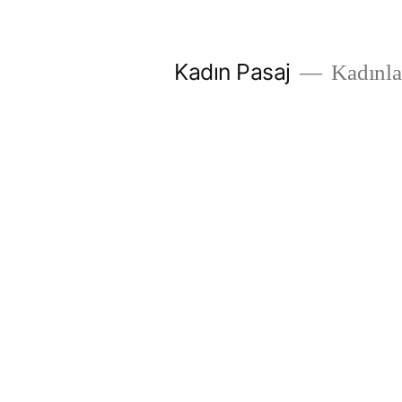
İçeriğe
geç
Kadın Pasaj
Kadınlar