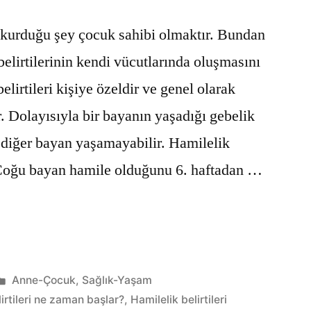
i kurduğu şey çocuk sahibi olmaktır. Bundan
belirtilerinin kendi vücutlarında oluşmasını
elirtileri kişiye özeldir ve genel olarak
. Dolayısıyla bir bayanın yaşadığı gebelik
ini diğer bayan yaşamayabilir. Hamilelik
? Çoğu bayan hamile olduğunu 6. haftadan …
ik
”
Kategori:
Anne-Çocuk
,
Sağlık-Yaşam
irtileri ne zaman başlar?
,
Hamilelik belirtileri