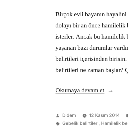
Birçok evli bayanın hayalin
dolayı bir an önce hamilelik 
isterler. Ancak bu hamilelik b
yaşanan bazı durumlar vardır
belirtileri içerisinden biris
belirtileri ne zaman başlar
“Hamilel
Okumaya devam et
belirtileri
Gönderen:
Didem
12 Kasım 2014
Etiketler:
Gebelik belirtileri
,
Hamilelik bel