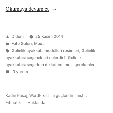
“Gelinlik
Okumaya devam et
ayakkabıları
seçimi
Gönderen:
Didem
25 Kasım 2014
nasıl
Kategori:
Foto Galeri
,
Moda
olmalı?”
Etiketler:
Gelinlik ayakkabı modelleri resimleri
,
Gelinlik
ayakkabısı seçenekleri nelerdir?
,
Gelinlik
ayakkabısı seçerken dikkat edilmesi gerekenler
Gelinlik
3 yorum
ayakkabıları
seçimi
nasıl
Kadın Pasaj
,
WordPress ile güçlendirilmiştir.
olmalı?
Fitmatik
Hakkında
için