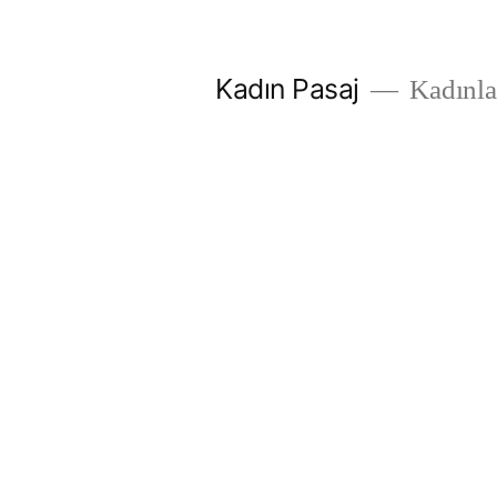
İçeriğe
geç
Kadın Pasaj
Kadınlar