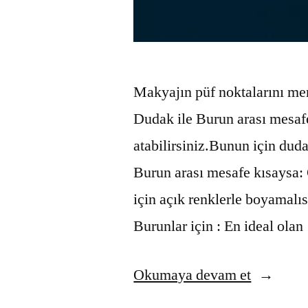
Makyajın püf noktalarını me
Dudak ile Burun arası mesaf
atabilirsiniz.Bunun için dud
Burun arası mesafe kısaysa:
için açık renklerle boyamal
Burunlar için : En ideal ola
“Makyaj
Okumaya devam et
ile