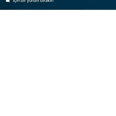
Çocuk
için bir yorum bırakın
gelişimi
ve
oyun
oynamak