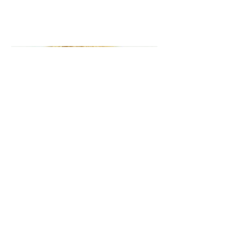
Çocuklard
a sağlıklı
yetişmede
oyunun
önemi çok
fazladır.
Hatta bazı
oyun
çeşitleri çocukları gelecek hayatlarına