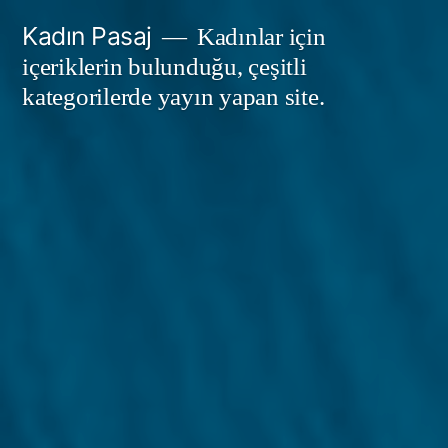
İçeriğe
Kadın Pasaj
Kadınlar için
geç
içeriklerin bulunduğu, çeşitli
kategorilerde yayın yapan site.