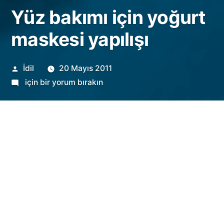
Yüz bakımı için yoğurt
maskesi yapılışı
Gönderen:
İdil
20 Mayıs 2011
Yüz
için bir yorum bırakın
bakımı
için
yoğurt
maskesi
yapılışı