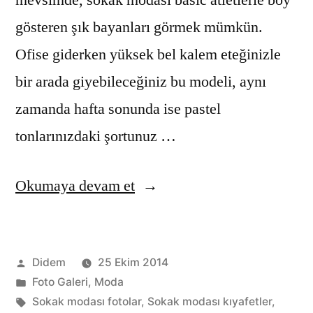
mevsimde, sokak modası basic atletlerle boy
gösteren şık bayanları görmek mümkün.
Ofise giderken yüksek bel kalem eteğinizle
bir arada giyebileceğiniz bu modeli, aynı
zamanda hafta sonunda ise pastel
tonlarınızdaki şortunuz …
“Sokak
Okumaya devam et
modası”
Gönderen:
Didem
25 Ekim 2014
Kategori:
Foto Galeri
,
Moda
Etiketler:
Sokak modası fotolar
,
Sokak modası kıyafetler
,