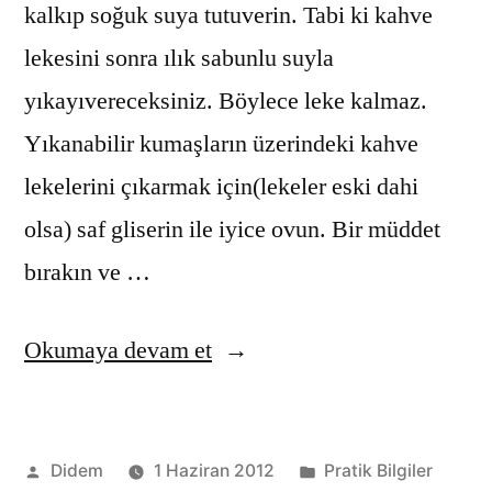
kalkıp soğuk suya tutuverin. Tabi ki kahve
lekesini sonra ılık sabunlu suyla
yıkayıvereceksiniz. Böylece leke kalmaz.
Yıkanabilir kumaşların üzerindeki kahve
lekelerini çıkarmak için(lekeler eski dahi
olsa) saf gliserin ile iyice ovun. Bir müddet
bırakın ve …
“Kahve
Okumaya devam et
lekesi
nasıl
Gönderen:
Kategori:
Didem
1 Haziran 2012
Pratik Bilgiler
çıkar?”