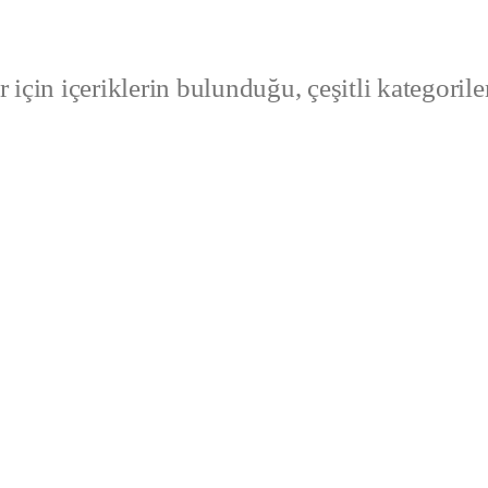
 için içeriklerin bulunduğu, çeşitli kategorile