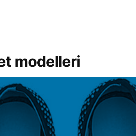
t modelleri