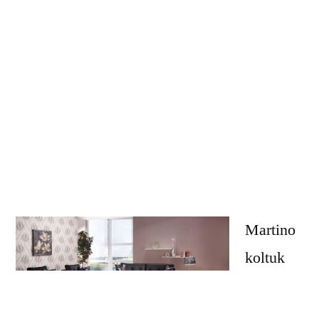
Martino
koltuk
takımını
piyasaya