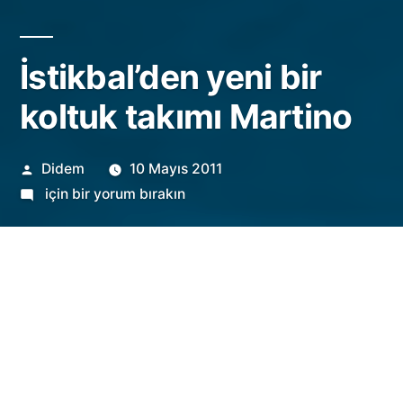
İstikbal’den yeni bir
koltuk takımı Martino
Gönderen:
Didem
10 Mayıs 2011
İstikbal’den
için bir yorum bırakın
yeni
bir
koltuk
takımı
Martino