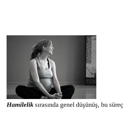
Hamilelik
sırasında genel düşünüş, bu süreç
içerisinde kadınların duygusal yönden
oldukça derece rahat bir süreç geçirdiğidir.