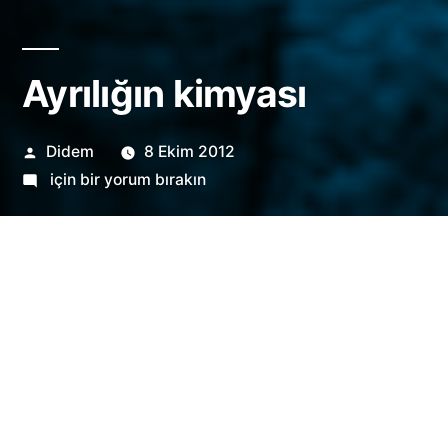
Ayrılığın kimyası
Gönderen:
Didem
8 Ekim 2012
Ayrılığın
için bir yorum bırakın
kimyası