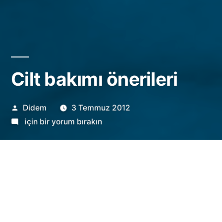
Cilt bakımı önerileri
Gönderen:
Didem
3 Temmuz 2012
Cilt
için bir yorum bırakın
bakımı
önerileri