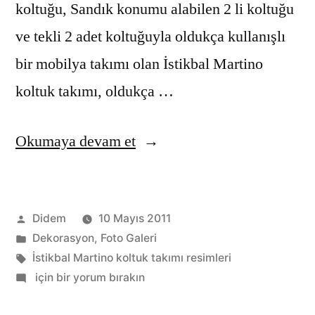
koltuğu, Sandık konumu alabilen 2 li koltuğu
ve tekli 2 adet koltuğuyla oldukça kullanışlı
bir mobilya takımı olan İstikbal Martino
koltuk takımı, oldukça …
“İstikbal’den
Okumaya devam et
yeni
bir
Gönderen:
Didem
10 Mayıs 2011
koltuk
Kategori:
Dekorasyon
,
Foto Galeri
takımı
Etiketler:
İstikbal Martino koltuk takımı resimleri
Martino”
İstikbal’den
için bir yorum bırakın
yeni