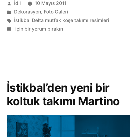
Gönderen:
İdil
10 Mayıs 2011
mutfak
Kategori:
Dekorasyon
,
Foto Galeri
köşe
Etiketler:
İstikbal Delta mutfak köşe takımı resimleri
takımı”
Kampanyalı
için bir yorum bırakın
İstikbal
Delta
mutfak
köşe
takımı
İstikbal’den yeni bir
koltuk takımı Martino