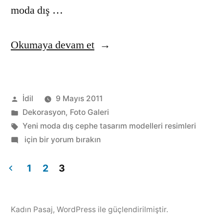
moda dış …
“Yeni
Okumaya devam et
ve
farklı
Gönderen:
İdil
9 Mayıs 2011
dış
Kategori:
Dekorasyon
,
Foto Galeri
cephe
Etiketler:
Yeni moda dış cephe tasarım modelleri resimleri
tasarımlar”
Yeni
için bir yorum bırakın
ve
farklı
1
2
3
dış
Yazı
cephe
dolaşımı
tasarımlar
Kadın Pasaj
,
WordPress ile güçlendirilmiştir.