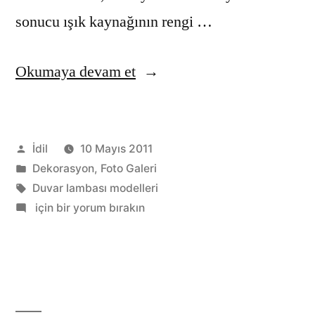
sonucu ışık kaynağının rengi …
“Yeni
Okumaya devam et
moda
duvar
Gönderen:
İdil
10 Mayıs 2011
lambaları”
Kategori:
Dekorasyon
,
Foto Galeri
Etiketler:
Duvar lambası modelleri
Yeni
için bir yorum bırakın
moda
duvar
lambaları