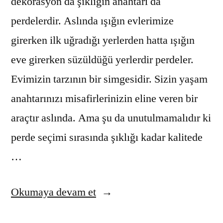
dekorasyon da şıklığın anahtarı da
perdelerdir. Aslında ışığın evlerimize
girerken ilk uğradığı yerlerden hatta ışığın
eve girerken süzüldüğü yerlerdir perdeler.
Evimizin tarzının bir simgesidir. Sizin yaşam
anahtarınızı misafirlerinizin eline veren bir
araçtır aslında. Ama şu da unutulmamalıdır ki
perde seçimi sırasında şıklığı kadar kalitede
…
“Perde
Okumaya devam et
seçiminin