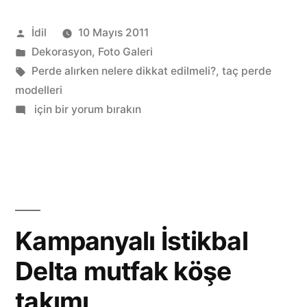
püf
Gönderen:
İdil
10 Mayıs 2011
noktaları”
Kategori:
Dekorasyon
,
Foto Galeri
Etiketler:
Perde alırken nelere dikkat edilmeli?
,
taç perde
modelleri
Perde
için bir yorum bırakın
seçiminin
püf
noktaları
Kampanyalı İstikbal
Delta mutfak köşe
takımı