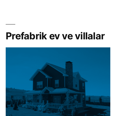
bir
koltuk
takımı
Martino
Prefabrik ev ve villalar