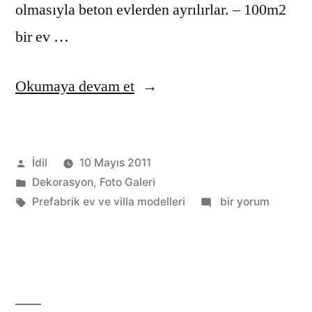
olmasıyla beton evlerden ayrılırlar. – 100m2
bir ev …
“Prefabrik
Okumaya devam et
ev
ve
Gönderen:
İdil
10 Mayıs 2011
villalar”
Kategori:
Dekorasyon
,
Foto Galeri
Etiketler:
Prefabrik
Prefabrik ev ve villa modelleri
bir yorum
ev
ve
villalar
için